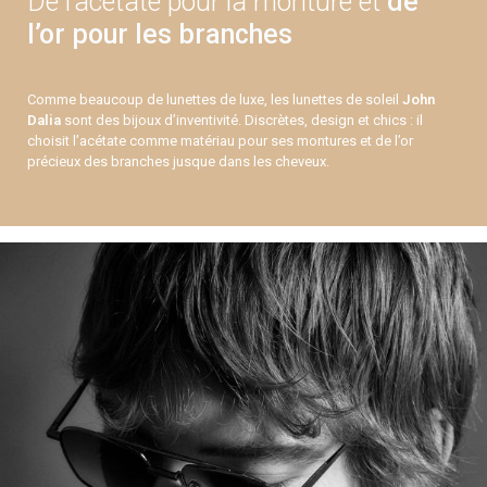
De l’acétate pour la monture et
de
l’or pour les branches
Comme beaucoup de lunettes de luxe, les lunettes de soleil
John
Dalia
sont des bijoux d’inventivité. Discrètes, design et chics : il
choisit l’acétate comme matériau pour ses montures et de l’or
précieux des branches jusque dans les cheveux.