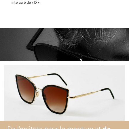
intercalé de « D ».