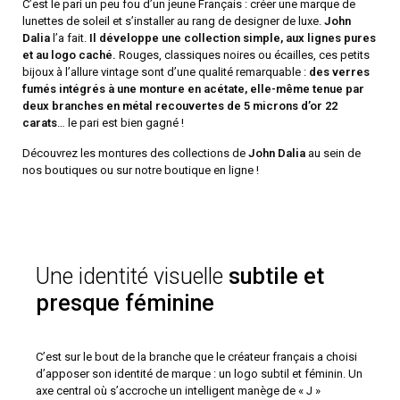
C’est le pari un peu fou d’un jeune Français : créer une marque de
lunettes de soleil et s’installer au rang de designer de luxe.
John
Dalia
l’a fait.
Il développe une collection simple, aux lignes pures
et au logo caché.
Rouges, classiques noires ou écailles, ces petits
bijoux à l’allure vintage sont d’une qualité remarquable :
des verres
fumés intégrés à une monture en acétate, elle-même tenue par
deux branches en métal recouvertes de 5 microns d’or 22
carats
… le pari est bien gagné !
Découvrez les montures des collections de
John Dalia
au sein de
nos boutiques ou sur notre boutique en ligne !
Une identité visuelle
subtile et
presque féminine
C’est sur le bout de la branche que le créateur français a choisi
d’apposer son identité de marque : un logo subtil et féminin. Un
axe central où s’accroche un intelligent manège de « J »