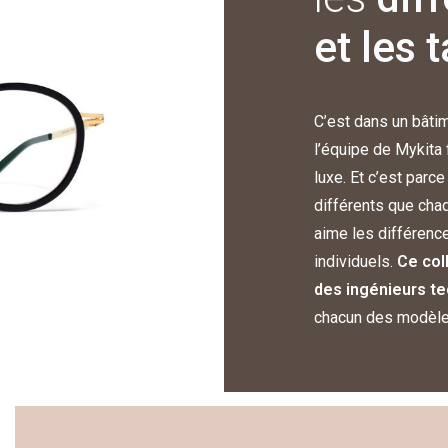
et les 
C’est dans un bâti
l’équipe de Mykita
luxe. Et c’est parc
différents que chaq
aime les différence
individuels.
Ce col
des ingénieurs t
chacun des modèles