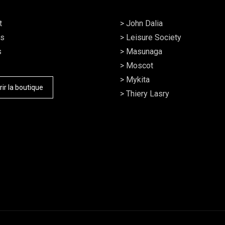
t
>
John Dalia
es
>
Leisure Society
s
>
Masunaga
>
Moscot
>
Mykita
ir la boutique
>
Thiery Lasry