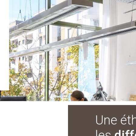
Une éth
les
dif