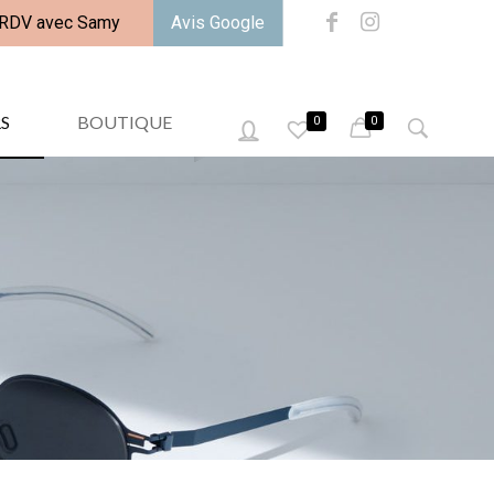
 RDV avec Samy
Avis Google
S
BOUTIQUE
0
0
0