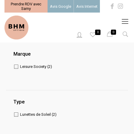
Prendre RDV avec
Avis Google
Avis Internet
Samy
0
0
0
Marque
Leisure Society
(2)
Type
Lunettes de Soleil
(2)