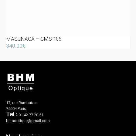
MASUNAGA – GMS 106
340.00
€
17, rue Rambuteau
75004 Paris
Tel :
01.42.77.20.51
bhmoptique@gmail.com