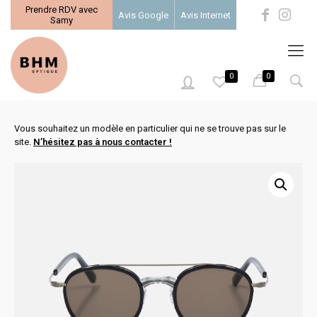
Prendre RDV avec
Avis Google
Avis Internet
Samy
0
0
0
Vous souhaitez un modèle en particulier qui ne se trouve pas sur le
site.
N’hésitez pas à nous contacter !