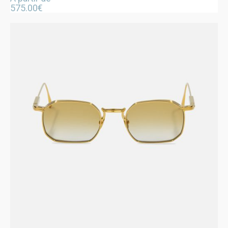
575.00
€