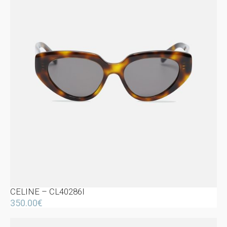
CELINE – CL40286I
350.00
€