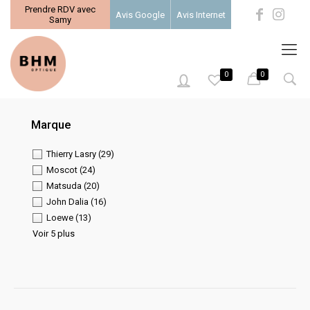
Prendre RDV avec
Avis Google
Avis Internet
Samy
0
0
0
Marque
Thierry Lasry
(29)
Moscot
(24)
Matsuda
(20)
John Dalia
(16)
Loewe
(13)
Voir 5 plus