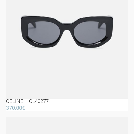
CELINE – CL40277I
370.00
€